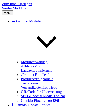
Zum Inhalt springen
Werbe-Markt.de
Menü
🧩 Gambio Module
Modulverwaltung
Affiliate-Modul
Ladezeitoptimierung
„Product Bundles”
Produktverfügbarkeit
Treuebonus
Versandkostenfrei-Tipps
QR-Code für Überweisung
SEO & Social Media Toolbar
Gambio Plugins Top ❶❺
🌐 Gambio Update Service