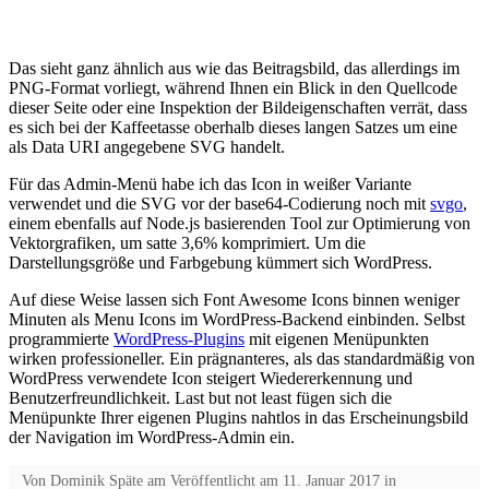
Das sieht ganz ähnlich aus wie das Beitragsbild, das allerdings im
PNG-Format vorliegt, während Ihnen ein Blick in den Quellcode
dieser Seite oder eine Inspektion der Bildeigenschaften verrät, dass
es sich bei der Kaffeetasse oberhalb dieses langen Satzes um eine
als Data URI angegebene SVG handelt.
Für das Admin-Menü habe ich das Icon in weißer Variante
verwendet und die SVG vor der base64-Codierung noch mit
svgo
,
einem ebenfalls auf Node.js basierenden Tool zur Optimierung von
Vektorgrafiken, um satte 3,6% komprimiert. Um die
Darstellungsgröße und Farbgebung kümmert sich WordPress.
Auf diese Weise lassen sich Font Awesome Icons binnen weniger
Minuten als Menu Icons im WordPress-Backend einbinden. Selbst
programmierte
WordPress-Plugins
mit eigenen Menüpunkten
wirken professioneller. Ein prägnanteres, als das standardmäßig von
WordPress verwendete Icon steigert Wiedererkennung und
Benutzerfreundlichkeit. Last but not least fügen sich die
Menüpunkte Ihrer eigenen Plugins nahtlos in das Erscheinungsbild
der Navigation im WordPress-Admin ein.
Von
Dominik Späte
am
Veröffentlicht am
11. Januar 2017
in