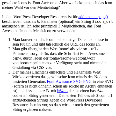
gestaltete Icons ist Font Awesome. Aber wie bekomme ich das Icon
meiner Wahl vor den Menüeintrag?
In den WordPress Developer Resources ist für
add_menu_page()
beschrieben, dass als 6. Parameter (optional) ein String
$icon_url
anzugeben ist. Ich sehe prinzipiell 3 Möglichkeiten, das Font
Awesome Icon als Menü-Icon zu verwenden.
Man konvertiert das Icon in eine Image-Datei, lädt diese in
sein Plugin und gibt tatsächlich die URL des Icons an.
Man gibt übergibt den Wert ’none‘ als
$icon_url
-
Parameter, sorgt dafür, dass die Schriftart Font Awesome
bspw. durch laden der fontawesome-webfont.woff
von bootstrapcdn.com zur Verfügung steht und nimmt die
Gestaltung via CSS vor.
Der meines Erachtens einfachste und eleganteste Weg:
Wir konvertieren das gewünschte Icon mittels des Node.js
basierten Generators
Font-Awesome-SVG-PNG
in eine SVG
(sofern es nicht ohnehin schon als solche im Archiv enthalten
ist) und lassen uns z.B. mit
b64.io
daraus einen base64-
codierten String generieren. Den ersten Teil des als $icon_url
anzugebenden Strings geben die WordPress Developer
Resources bereits vor, so dass wir nur noch den generierten
String ergänzen müssen.