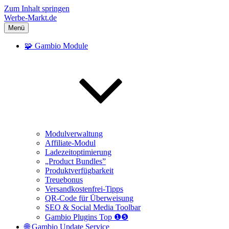
Zum Inhalt springen
Werbe-Markt.de
Menü
🧩 Gambio Module
Modulverwaltung
Affiliate-Modul
Ladezeitoptimierung
„Product Bundles”
Produktverfügbarkeit
Treuebonus
Versandkostenfrei-Tipps
QR-Code für Überweisung
SEO & Social Media Toolbar
Gambio Plugins Top ❶❺
🌐 Gambio Update Service