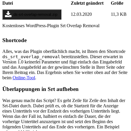
Datei
Zuletzt geändert
Größe
12.03.2020
11,3 KB
ds-srt-overlap-removal.zip
Kostenloses WordPress-Plugin Srt Overlap Removal
Shortcode
Alles, was das Plugin oberflächlich macht, ist Ihnen den Shortcode
ds_srt_overlap_removal
bereitzustellen. Dieser erwartet in
Version 1.0 keinerlei Parameter und fügt einfach das Eingabefeld
und das Ausgabefeld an der gewünschten Stelle in Ihrer Seite oder
Ihrem Beitrag ein. Das Ergebnis sehen Sie weiter oben auf der Seite
beim
Online-Tool
.
Überlappungen in Srt aufheben
Was genau macht das Script? Es geht Zeile für Zeile den Inhalt der
Srt-Datei durch. Dabei prüft es, ob die Startzeit für die Anzeige
eines Untertitels vor der Endzeit des vorherigen Untertitels liegt.
Wenn das der Fall ist, halbiert es einfach die Dauer, die der
vorherige Untertitel anzuzeigen ist und setzt den Beginn des
folgenden Untertitels auf das Ende des vorherigen. Ein Beispiel