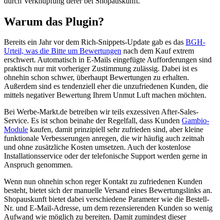
durch Verknüpfung derer bei Shopauskunft.
Warum das Plugin?
Bereits ein Jahr vor dem Rich-Snippets-Update gab es das
BGH-
Urteil, was die Bitte um Bewertungen
nach dem Kauf extrem
erschwert. Automatisch in E-Mails eingefügte Aufforderungen sind
praktisch nur mit vorheriger Zustimmung zulässig. Dabei ist es
ohnehin schon schwer, überhaupt Bewertungen zu erhalten.
Außerdem sind es tendenziell eher die unzufriedenen Kunden, die
mittels negativer Bewertung Ihrem Unmut Luft machen möchten.
Bei Werbe-Markt.de betreiben wir teils exzessiven After-Sales-
Service. Es ist schon beinahe der Regelfall, dass Kunden
Gambio-
Module
kaufen, damit prinzipiell sehr zufrieden sind, aber kleine
funktionale Verbesserungen anregen, die wir häufig auch zeitnah
und ohne zusätzliche Kosten umsetzen. Auch der kostenlose
Installationsservice oder der telefonische Support werden gerne in
Anspruch genommen.
Wenn nun ohnehin schon reger Kontakt zu zufriedenen Kunden
besteht, bietet sich der manuelle Versand eines Bewertungslinks an.
Shopauskunft bietet dabei verschiedene Parameter wie die Bestell-
Nr. und E-Mail-Adresse, um dem rezensierenden Kunden so wenig
Aufwand wie möglich zu bereiten. Damit zumindest dieser