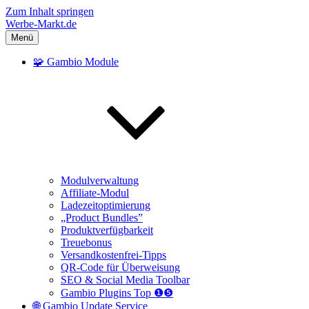
Zum Inhalt springen
Werbe-Markt.de
Menü
🧩 Gambio Module
Modulverwaltung
Affiliate-Modul
Ladezeitoptimierung
„Product Bundles”
Produktverfügbarkeit
Treuebonus
Versandkostenfrei-Tipps
QR-Code für Überweisung
SEO & Social Media Toolbar
Gambio Plugins Top ❶❺
🌐 Gambio Update Service