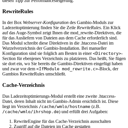
diesen Tipp zur Performancesteigerung.
RewriteRules
In der Box
Webserver-Konfiguration
des Gambio-Moduls zur
Ladezeitoptimierung finden Sie die Zeile
RewriteRules
. Ein Klick
auf das Auge-Symbol zeigt Ihnen die mod_rewrite-Direktiven, die
für das Ausliefern von Dateien aus dem Cache erforderlich sind.
Das Modul schreibt diese Direktiven in die .htaccess-Datei im
Wurzelverzeichnis der Gambio-Installation. Bei manueller
Konfiguration sind sie folglich am Besten in einer
<Directory>
-
Section für ebenjenes Verzeichnis zu platzieren. Das heißt, Sie fügen
sie dort ein, wo Sie bereits die Gambio-Direktiven eingefügt haben
und zwar vor dem
<IfModule mod_rewrite.c>
-Block, der
Gambios RewriteRules umschließt.
Cache-Verzeichnis
Das Ladezeitoptimierungs-Modul erstellt eine zweite .htaccess-
Datei, deren Inhalt nicht im Gambio-Admin ersichtlich ist. Diese
liegt im Verzeichnis
/cache/wmlo/hostname
(z.B.
/cache/wmlo/ihrshop.de
) und erfüllt drei Aufgaben:
RewriteEngine für das Cache-Verzeichnis ausschalten
Zugriff auf die Dateien im Cache gestatten