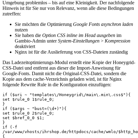
Umgebung problemlos – bis auf eine Kleinigkeit. Der nachfolgende
Hinweis ist für Sie nur von Relevanz, wenn alle diese Bedingungen
zutreffen:
Sie möchten die Optimierung
Google Fonts asynchron laden
nutzen
Sie haben die
Option CSS inline im Head ausgeben
im
Gambio-Admin unter
System-Einstellungen
>
Kompression
deaktiviert
Nginx ist für die Auslieferung von CSS-Dateien zuständig
Das Ladezeitoptimierungs-Modul erstellt eine Kopie der Honeygrid-
CSS-Datei und entfernt aus dieser die Import-Anweisung für
Google-Fonts. Damit nicht die Original-CSS-Datei, sondern die
Kopie aus dem cache-Verzeichnis geladen wird, ist für Nginx
folgende Rewrite Rule in die Konfiguration einzufügen:
if ($uri ~ "templates\/Honeygrid\/main\.min\.css$"){

set $rule_0 1$rule_0;

}

if ($args ~ "bust=(\d+)"){

set $rule_0 2$rule_0;

set $bref_0_0 $1;

}

if (-f 
/var/www/vhosts/ihrshop.de/httpdocs/cache/wmlo/$http_ho
{
