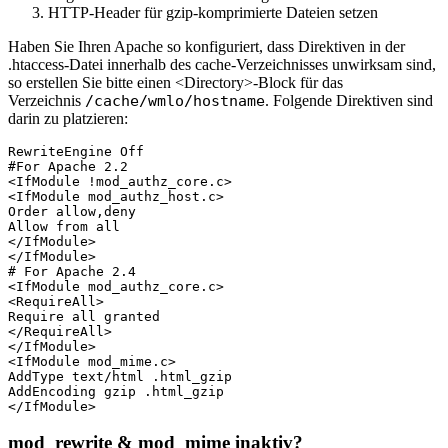
HTTP-Header für gzip-komprimierte Dateien setzen
Haben Sie Ihren Apache so konfiguriert, dass Direktiven in der
.htaccess-Datei innerhalb des cache-Verzeichnisses unwirksam sind,
so erstellen Sie bitte einen <Directory>-Block für das
Verzeichnis
/cache/wmlo/hostname
. Folgende Direktiven sind
darin zu platzieren:
RewriteEngine Off

#For Apache 2.2

<IfModule !mod_authz_core.c>

<IfModule mod_authz_host.c>

Order allow,deny

Allow from all

</IfModule>

</IfModule>

# For Apache 2.4

<IfModule mod_authz_core.c>

<RequireAll>

Require all granted

</RequireAll>

</IfModule>

<IfModule mod_mime.c>

AddType text/html .html_gzip

AddEncoding gzip .html_gzip

mod_rewrite & mod_mime inaktiv?