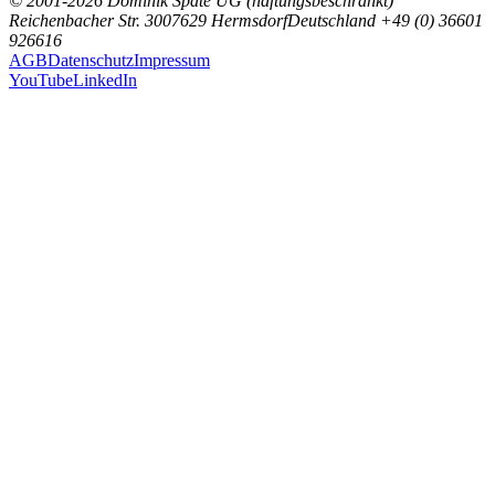
© 2001-2026 Dominik Späte UG (haftungsbeschränkt)
Reichenbacher Str. 30
07629 Hermsdorf
Deutschland
+49 (0) 36601
926616
AGB
Datenschutz
Impressum
YouTube
LinkedIn