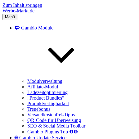
Zum Inhalt springen
Werbe-Markt.de
Menü
🧩 Gambio Module
Modulverwaltung
Affiliate-Modul
Ladezeitoptimierung
„Product Bundles”
Produktverfügbarkeit
Treuebonus
Versandkostenfrei-Tipps
QR-Code für Überweisung
SEO & Social Media Toolbar
Gambio Plugins Top ❶❺
🌐 Gambio Update Service