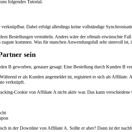
uns folgendes Tutorial.
rknüpfbar. Dabei erfolgt allerdings keine vollständige Synchronisati
dern Bestellungen vermitteln. Anders wäre der oftmals erwünschte Fal
rn zugute kommen. Was für manchen Anwendungsfall sehr sinnvoll ist, i
artner sein
unden B geworben, genauer gesagt: Eine Bestellung durch Kunden B verm
 Während er als Kunden angemeldet ist, registriert er sich als Affiliate
to verknüpft.
racking-Cookie von Affiliate A nicht aktiv war. Das kann verschieden
cht
oupon
sch in der Downline von Affiliate A. Sollte er aber? Dann ist der nach