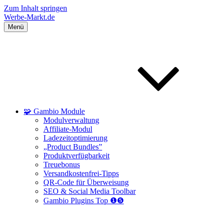
Zum Inhalt springen
Werbe-Markt.de
Menü
🧩 Gambio Module
Modulverwaltung
Affiliate-Modul
Ladezeitoptimierung
„Product Bundles”
Produktverfügbarkeit
Treuebonus
Versandkostenfrei-Tipps
QR-Code für Überweisung
SEO & Social Media Toolbar
Gambio Plugins Top ❶❺