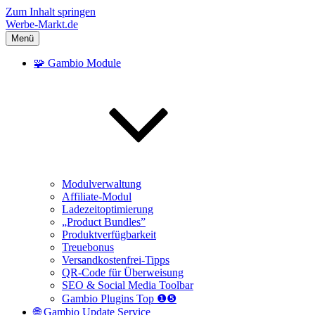
Zum Inhalt springen
Werbe-Markt.de
Menü
🧩 Gambio Module
Modulverwaltung
Affiliate-Modul
Ladezeitoptimierung
„Product Bundles”
Produktverfügbarkeit
Treuebonus
Versandkostenfrei-Tipps
QR-Code für Überweisung
SEO & Social Media Toolbar
Gambio Plugins Top ❶❺
🌐 Gambio Update Service