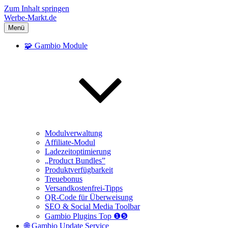
Zum Inhalt springen
Werbe-Markt.de
Menü
🧩 Gambio Module
Modulverwaltung
Affiliate-Modul
Ladezeitoptimierung
„Product Bundles”
Produktverfügbarkeit
Treuebonus
Versandkostenfrei-Tipps
QR-Code für Überweisung
SEO & Social Media Toolbar
Gambio Plugins Top ❶❺
🌐 Gambio Update Service