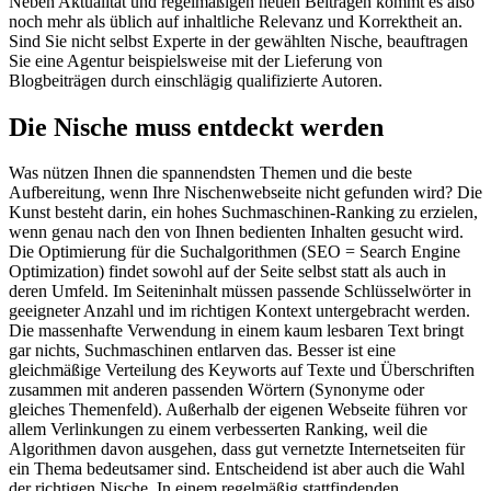
Neben Aktualität und regelmäßigen neuen Beiträgen kommt es also
noch mehr als üblich auf inhaltliche Relevanz und Korrektheit an.
Sind Sie nicht selbst Experte in der gewählten Nische, beauftragen
Sie eine Agentur beispielsweise mit der Lieferung von
Blogbeiträgen durch einschlägig qualifizierte Autoren.
Die Nische muss entdeckt werden
Was nützen Ihnen die spannendsten Themen und die beste
Aufbereitung, wenn Ihre Nischenwebseite nicht gefunden wird? Die
Kunst besteht darin, ein hohes Suchmaschinen-Ranking zu erzielen,
wenn genau nach den von Ihnen bedienten Inhalten gesucht wird.
Die Optimierung für die Suchalgorithmen (SEO = Search Engine
Optimization) findet sowohl auf der Seite selbst statt als auch in
deren Umfeld. Im Seiteninhalt müssen passende Schlüsselwörter in
geeigneter Anzahl und im richtigen Kontext untergebracht werden.
Die massenhafte Verwendung in einem kaum lesbaren Text bringt
gar nichts, Suchmaschinen entlarven das. Besser ist eine
gleichmäßige Verteilung des Keyworts auf Texte und Überschriften
zusammen mit anderen passenden Wörtern (Synonyme oder
gleiches Themenfeld). Außerhalb der eigenen Webseite führen vor
allem Verlinkungen zu einem verbesserten Ranking, weil die
Algorithmen davon ausgehen, dass gut vernetzte Internetseiten für
ein Thema bedeutsamer sind. Entscheidend ist aber auch die Wahl
der richtigen Nische. In einem regelmäßig stattfindenden