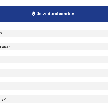
🐣 Jetzt durchstarten
n?
t aus?
ify?