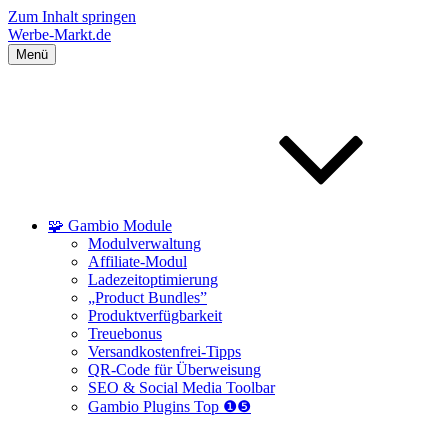
Zum Inhalt springen
Werbe-Markt.de
Menü
🧩 Gambio Module
Modulverwaltung
Affiliate-Modul
Ladezeitoptimierung
„Product Bundles”
Produktverfügbarkeit
Treuebonus
Versandkostenfrei-Tipps
QR-Code für Überweisung
SEO & Social Media Toolbar
Gambio Plugins Top ❶❺