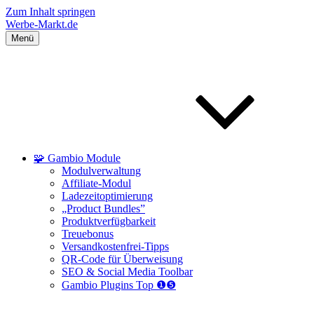
Zum Inhalt springen
Werbe-Markt.de
Menü
🧩 Gambio Module
Modulverwaltung
Affiliate-Modul
Ladezeitoptimierung
„Product Bundles”
Produktverfügbarkeit
Treuebonus
Versandkostenfrei-Tipps
QR-Code für Überweisung
SEO & Social Media Toolbar
Gambio Plugins Top ❶❺