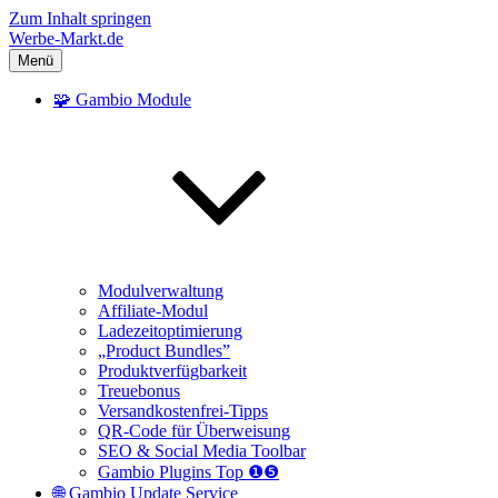
Zum Inhalt springen
Werbe-Markt.de
Menü
🧩 Gambio Module
Modulverwaltung
Affiliate-Modul
Ladezeitoptimierung
„Product Bundles”
Produktverfügbarkeit
Treuebonus
Versandkostenfrei-Tipps
QR-Code für Überweisung
SEO & Social Media Toolbar
Gambio Plugins Top ❶❺
🌐 Gambio Update Service