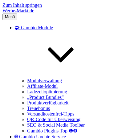
Zum Inhalt springen
Werbe-Markt.de
Menü
🧩 Gambio Module
Modulverwaltung
Affiliate-Modul
Ladezeitoptimierung
„Product Bundles”
Produktverfügbarkeit
Treuebonus
Versandkostenfrei-Tipps
QR-Code für Überweisung
SEO & Social Media Toolbar
Gambio Plugins Top ❶❺
🌐 Gambio Update Service