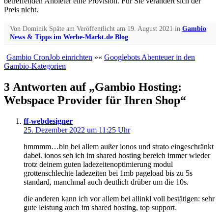
betreffenden Anbieter eine Provision. Für Sie verändert sich der
Preis nicht.
Von
Dominik Späte
am
Veröffentlicht am
19. August 2021
in
Gambio
News & Tipps im Werbe-Markt.de Blog
Gambio CronJob einrichten
»
«
Googlebots Abenteuer in den
Gambio-Kategorien
3 Antworten auf „Gambio Hosting:
Webspace Provider für Ihren Shop“
ff-webdesigner
25. Dezember 2022 um 11:25 Uhr
hmmmm…bin bei allem außer ionos und strato eingeschränkt
dabei. ionos seh ich im shared hosting bereich immer wieder
trotz deinem guten ladezeitenoptimierung modul
grottenschlechte ladezeiten bei 1mb pageload bis zu 5s
standard, manchmal auch deutlich drüber um die 10s.
die anderen kann ich vor allem bei allinkl voll bestätigen: sehr
gute leistung auch im shared hosting, top support.