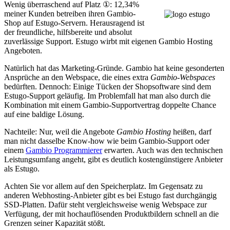
Wenig überraschend auf Platz ①: 12,34%
meiner Kunden betreiben ihren Gambio-
Shop auf Estugo-Servern. Herausragend ist
der freundliche, hilfsbereite und absolut
zuverlässige Support. Estugo wirbt mit eigenen Gambio Hosting
Angeboten.
Natürlich hat das Marketing-Gründe. Gambio hat keine gesonderten
Ansprüche an den Webspace, die eines extra
Gambio-Webspaces
bedürften. Dennoch: Einige Tücken der Shopsoftware sind dem
Estugo-Support geläufig. Im Problemfall hat man also durch die
Kombination mit einem Gambio-Supportvertrag doppelte Chance
auf eine baldige Lösung.
Nachteile: Nur, weil die Angebote
Gambio Hosting
heißen, darf
man nicht dasselbe Know-how wie beim Gambio-Support oder
einem
Gambio Programmierer
erwarten. Auch was den technischen
Leistungsumfang angeht, gibt es deutlich kostengünstigere Anbieter
als Estugo.
Achten Sie vor allem auf den Speicherplatz. Im Gegensatz zu
anderen Webhosting-Anbieter gibt es bei Estugo fast durchgängig
SSD-Platten. Dafür steht vergleichsweise wenig Webspace zur
Verfügung, der mit hochauflösenden Produktbildern schnell an die
Grenzen seiner Kapazität stößt.