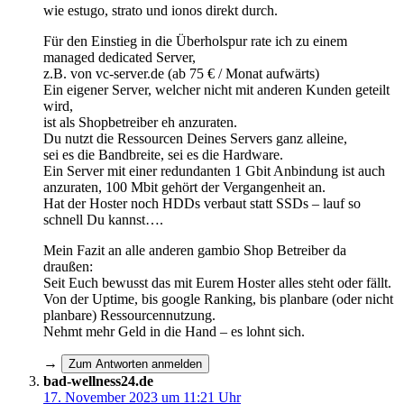
wie estugo, strato und ionos direkt durch.
Für den Einstieg in die Überholspur rate ich zu einem
managed dedicated Server,
z.B. von vc-server.de (ab 75 € / Monat aufwärts)
Ein eigener Server, welcher nicht mit anderen Kunden geteilt
wird,
ist als Shopbetreiber eh anzuraten.
Du nutzt die Ressourcen Deines Servers ganz alleine,
sei es die Bandbreite, sei es die Hardware.
Ein Server mit einer redundanten 1 Gbit Anbindung ist auch
anzuraten, 100 Mbit gehört der Vergangenheit an.
Hat der Hoster noch HDDs verbaut statt SSDs – lauf so
schnell Du kannst….
Mein Fazit an alle anderen gambio Shop Betreiber da
draußen:
Seit Euch bewusst das mit Eurem Hoster alles steht oder fällt.
Von der Uptime, bis google Ranking, bis planbare (oder nicht
planbare) Ressourcennutzung.
Nehmt mehr Geld in die Hand – es lohnt sich.
→
Zum Antworten anmelden
bad-wellness24.de
17. November 2023 um 11:21 Uhr