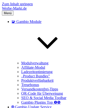
Zum Inhalt springen
Werbe-Markt.de
Menü
🧩 Gambio Module
Modulverwaltung
Affiliate-Modul
Ladezeitoptimierung
„Product Bundles”
Produktverfügbarkeit
Treuebonus
Versandkostenfrei-Tipps
QR-Code für Überweisung
SEO & Social Media Toolbar
Gambio Plugins Top ❶❺
🌐 Gambio Update Service