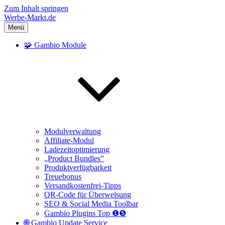
Zum Inhalt springen
Werbe-Markt.de
Menü
🧩 Gambio Module
Modulverwaltung
Affiliate-Modul
Ladezeitoptimierung
„Product Bundles”
Produktverfügbarkeit
Treuebonus
Versandkostenfrei-Tipps
QR-Code für Überweisung
SEO & Social Media Toolbar
Gambio Plugins Top ❶❺
🌐 Gambio Update Service