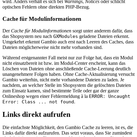
wird. Anders verhält es sich bei
Warnings
,
Notices
oder schlicht
optischen Fehlern ohne direkten PHP-Bezug.
Cache für Modulinformationen
Der
Cache für Modulinformationen
sorgt unter anderem dafür, dass
das Shopsystem neu nach
GXModules
geladene Dateien erkennt.
Umgekehrt erkennt Gambio auch erst nach Leeren des Caches, dass
Dateien möglicherweise nicht mehr vorhanden sind.
Während erstgenannter Fall meist nur zur Folge hat, dass ein Modul
nicht einsatzbereit ist bzw. im Modul-Center erscheint, kann das
Löschen von Dateien ohne anschließende Cache-Leerung deutlich
unangenehmere Folgen haben. Ohne Cache-Aktualisierung versucht
Gambio weiterhin, nicht mehr vorhandene Dateien zu laden. Je
nachdem, an welcher Stelle im Shopsystem die gelöschten Dateien
zum Einsatz kamen, sind bestimmte Teile oder gar der ganze
Onlineshop wegen einer Fehlermeldung à la
ERROR: Uncaught
Error: Class ... not found
.
Links direkt aufrufen
Die einfachste Möglichkeit, den Gambio Cache zu leeren, ist es, die
Links dafür direkt aufzurufen. Das setzt voraus, dass Sie zumindest