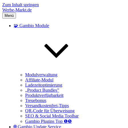
Zum Inhalt springen
Werbe-Markt.de
Menü
🧩 Gambio Module
Modulverwaltung
Affiliate-Modul
Ladezeitoptimierung
„Product Bundles”
Produktverfügbarkeit
Treuebonus
Versandkostenfrei-Tipps
QR-Code für Überweisung
SEO & Social Media Toolbar
Gambio Plugins Top ❶❺
🌐 Gambio Update Service