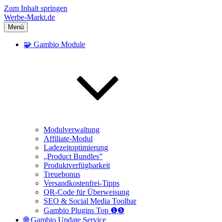
Zum Inhalt springen
Werbe-Markt.de
Menü
🧩 Gambio Module
Modulverwaltung
Affiliate-Modul
Ladezeitoptimierung
„Product Bundles”
Produktverfügbarkeit
Treuebonus
Versandkostenfrei-Tipps
QR-Code für Überweisung
SEO & Social Media Toolbar
Gambio Plugins Top ❶❺
🌐 Gambio Update Service