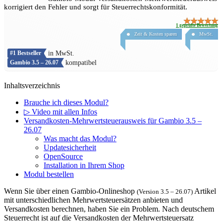
korrigiert den Fehler und sorgt für Steuerrechtskonformität.
★★★★★
1
geprüfte Bewertung
Zeit & Kosten sparen
MwSt.
in MwSt.
#1 Bestseller
kompatibel
Gambio 3.5 – 26.07
Inhaltsverzeichnis
Brauche ich dieses Modul?
▷ Video mit allen Infos
Versandkosten-Mehrwertsteuerausweis für Gambio 3.5 –
26.07
Was macht das Modul?
Updatesicherheit
OpenSource
Installation in Ihrem Shop
Modul bestellen
Wenn Sie über einen Gambio-Onlineshop
Artikel
(Version 3.5 – 26.07)
mit unterschiedlichen Mehrwertsteuersätzen anbieten und
Versandkosten berechnen, haben Sie ein Problem. Nach deutschem
Steuerrecht ist auf die Versandkosten der Mehrwertsteuersatz