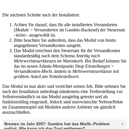
Die nächsten Schritte nach der Installation:
Achten Sie darauf, dass für alle installierten Versandarten
(
Module
>
Versandarten
im Gambio-Backend) der Steuersatz
–keine–
ausgewählt ist.
Bitte beachten Sie außerdem, dass das Modul von brutto
angegebenen Versandkosten ausgeht.
Das Modul errechnet den Steuersatz für die Versandkosten
standardmäßig nach dem Schema
Anteilig nach
Mehrwertsteuerklassen im Warenkorb
. Bei Bedarf können Sie
das im neuen Admin-Menüpunkt
Shop Einstellungen
>
Versandkosten-MwSt.
ändern in
Mehrwertsteuerklasse mit
größtem Anteil am Nettobestellwert
.
Das Modul ist nun aktiv und verrichtet seinen Job. Bitte nehmen Sie
nach der Installation unbedingt mindestens eine Testbestellung vor.
Selbstverständlich ist das Modul ausgiebig getestet und als
funktionsfähig eingestuft. Jedoch sind unerwünschte Nebeneffekte
im Zusammenspiel mit Modulen anderer Anbieter nie gänzlich
auszuschließen.
Bremen im Jahr 2057: Gambio hat das MwSt.-Problem
gelöst. Wie kann ich das Tool entfernen?