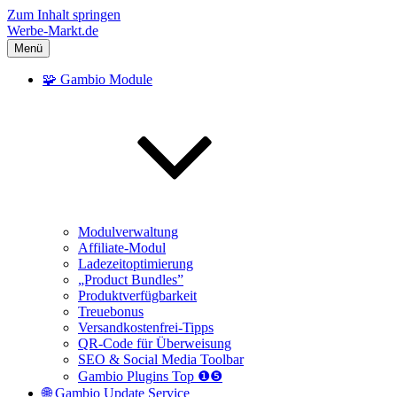
Zum Inhalt springen
Werbe-Markt.de
Menü
🧩 Gambio Module
Modulverwaltung
Affiliate-Modul
Ladezeitoptimierung
„Product Bundles”
Produktverfügbarkeit
Treuebonus
Versandkostenfrei-Tipps
QR-Code für Überweisung
SEO & Social Media Toolbar
Gambio Plugins Top ❶❺
🌐 Gambio Update Service