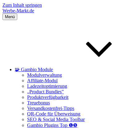
Zum Inhalt springen
Werbe-Markt.de
Menü
🧩 Gambio Module
Modulverwaltung
Affiliate-Modul
Ladezeitoptimierung
„Product Bundles”
Produktverfügbarkeit
Treuebonus
Versandkostenfrei-Tipps
QR-Code für Überweisung
SEO & Social Media Toolbar
Gambio Plugins Top ❶❺