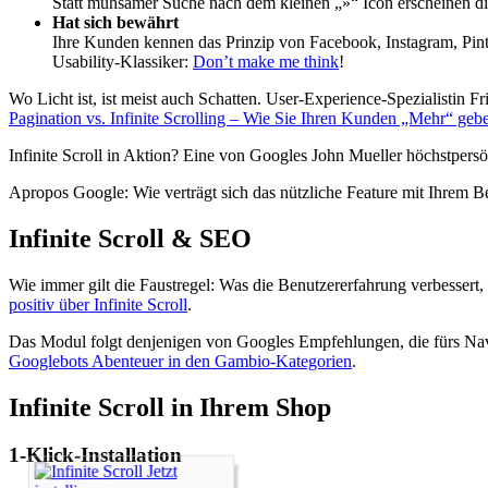
Statt mühsamer Suche nach dem kleinen „»“ Icon erscheinen d
Hat sich bewährt
Ihre Kunden kennen das Prinzip von Facebook, Instagram, Pint
Usability-Klassiker:
Don’t make me think
!
Wo Licht ist, ist meist auch Schatten. User-Experience-Spezialistin Fr
Pagination vs. Infinite Scrolling – Wie Sie Ihren Kunden „Mehr“ geb
Infinite Scroll in Aktion? Eine von Googles John Mueller höchstpersön
Apropos Google: Wie verträgt sich das nützliche Feature mit Ihrem Bes
Infinite Scroll & SEO
Wie immer gilt die Faustregel: Was die Benutzererfahrung verbessert,
positiv über Infinite Scroll
.
Das Modul folgt denjenigen von Googles Empfehlungen, die fürs Nav
Googlebots Abenteuer in den Gambio-Kategorien
.
Infinite Scroll in Ihrem Shop
1-Klick-Installation