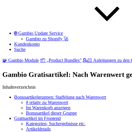
🌐 Gambio Update Service
Gambio zu Shopify 🚀
Kundenkonto
Suche
🧩 Gambio Module
📦 „Product Bundles”
💁🏻 Anleitungen
zu den 
Gambio Gratisartikel: Nach Warenwert ge
Inhaltsverzeichnis
Bonusartikelgruppen: Staffelung nach Warenwert
# relativ zu Warenwert
Im Warenkorb anzeigen
Bonusartikel dieser Gruppe
Gratisartikel im Frontend
Kategorien, Suchergebnisse etc.
Artikeldetails