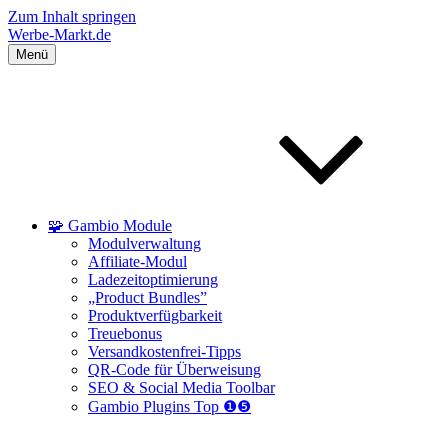
Zum Inhalt springen
Werbe-Markt.de
Menü
🧩 Gambio Module
Modulverwaltung
Affiliate-Modul
Ladezeitoptimierung
„Product Bundles”
Produktverfügbarkeit
Treuebonus
Versandkostenfrei-Tipps
QR-Code für Überweisung
SEO & Social Media Toolbar
Gambio Plugins Top ❶❺