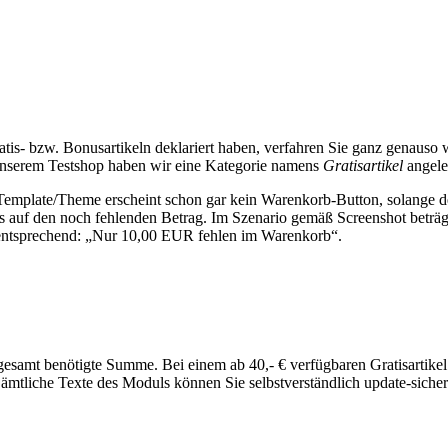
tis- bzw. Bonusartikeln deklariert haben, verfahren Sie ganz genauso 
 unserem Testshop haben wir eine Kategorie namens
Gratisartikel
angeleg
 Template/Theme erscheint schon gar kein Warenkorb-Button, solange der 
s auf den noch fehlenden Betrag. Im Szenario gemäß Screenshot beträg
et entsprechend: „Nur 10,00 EUR fehlen im Warenkorb“.
nsgesamt benötigte Summe. Bei einem ab 40,- € verfügbaren Gratisarti
. Sämtliche Texte des Moduls können Sie selbstverständlich update-sic