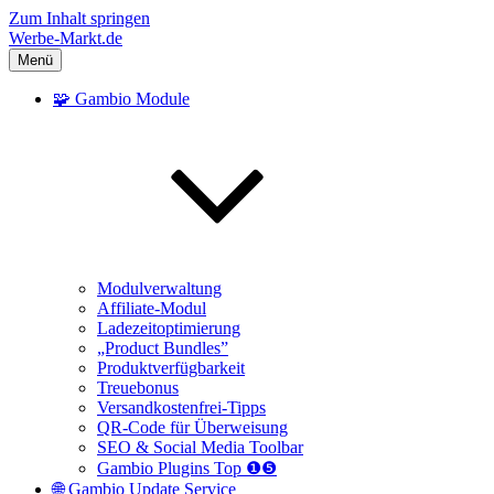
Zum Inhalt springen
Werbe-Markt.de
Menü
🧩 Gambio Module
Modulverwaltung
Affiliate-Modul
Ladezeitoptimierung
„Product Bundles”
Produktverfügbarkeit
Treuebonus
Versandkostenfrei-Tipps
QR-Code für Überweisung
SEO & Social Media Toolbar
Gambio Plugins Top ❶❺
🌐 Gambio Update Service