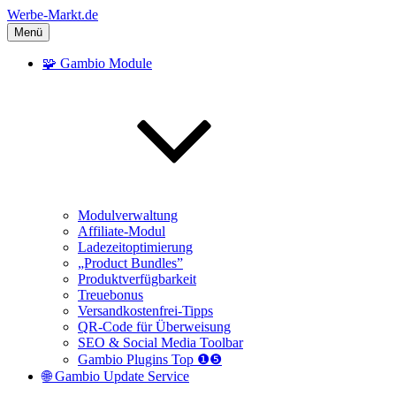
Zum
Werbe-Markt.de
Inhalt
Menü
springen
🧩 Gambio Module
Modulverwaltung
Affiliate-Modul
Ladezeitoptimierung
„Product Bundles”
Produktverfügbarkeit
Treuebonus
Versandkostenfrei-Tipps
QR-Code für Überweisung
SEO & Social Media Toolbar
Gambio Plugins Top ❶❺
🌐 Gambio Update Service