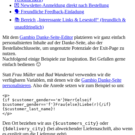
💌 Newsletter-Anmeldung direkt nach Bestellung
🗣️ Freundliche Feedback-Einladung
📚 Bereich „Interessante Links & Lesestoff“ (freundlich &
unaufdringlich)
Mit dem
Gambio Danke-Seite-Editor
platzieren wir ganz einfach
perso­na­li­sierten Inhalte auf der Danke-Seite, also der
Bestellabschlusseite, um ungenutzte Potenziale der Exit-Page zu
nutzen.
Nachfolgend einige Beispiele zur Inspiration. Bei Gefallen gerne
einfach bedienen 🙂
Statt
Frau Müller
und
Bad Wundertal
verwenden wir die
verfügbaren Variablen, mit denen wir die
Gambio Danke-Seite
personalisieren
. Also die Anrede setzen wir zum Beispiel so um:
<p>

{if $customer_gender=='m'}Herr{elseif 
$customer_gender=='f'}Frau{else}Liebe(r){/if} 
{$customer_last_name}!

</p>
Den Ort beziehen wir aus
{$customers_city}
oder
{$delivery_city}
(bei abweichender Liefernaschrift, also wenn
es explizit um die Lieferung geht).