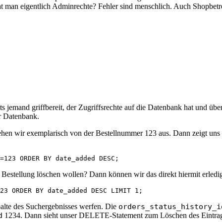
at man eigentlich Adminrechte? Fehler sind menschlich. Auch Shopbetre
ets jemand griffbereit, der Zugriffsrechte auf die Datenbank hat und 
er Datenbank.
en wir exemplarisch von der Bestellnummer 123 aus. Dann zeigt uns der
=123 ORDER BY date_added DESC;
er Bestellung löschen wollen? Dann können wir das direkt hiermit erledi
23 ORDER BY date_added DESC LIMIT 1;
palte des Suchergebnisses werfen. Die
orders_status_history_i
d
1234. Dann sieht unser DELETE-Statement zum Löschen des Eintrag