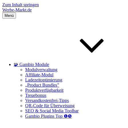
Zum Inhalt springen
Werbe-Markt.de
Menü
🧩 Gambio Module
Modulverwaltung
Affiliate-Modul
Ladezeitoptimierung
„Product Bundles”
Produktverfügbarkeit
Treuebonus
Versandkostenfrei-Tipps
QR-Code für Überweisung
SEO & Social Media Toolbar
Gambio Plugins Top ❶❺