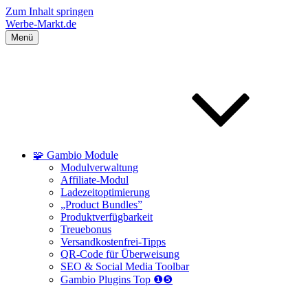
Zum Inhalt springen
Werbe-Markt.de
Menü
🧩 Gambio Module
Modulverwaltung
Affiliate-Modul
Ladezeitoptimierung
„Product Bundles”
Produktverfügbarkeit
Treuebonus
Versandkostenfrei-Tipps
QR-Code für Überweisung
SEO & Social Media Toolbar
Gambio Plugins Top ❶❺