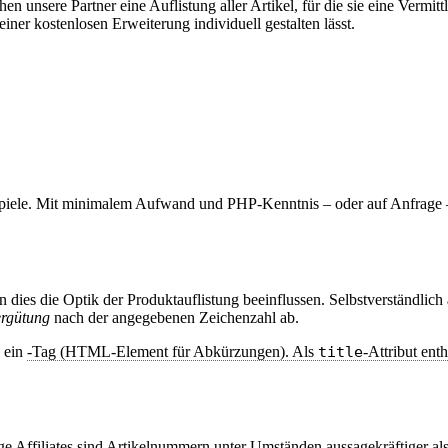
hen unsere Partner eine Auflistung aller Artikel, für die sie eine Verm
einer kostenlosen Erweiterung individuell gestalten lässt.
piele. Mit minimalem Aufwand und PHP-Kenntnis – oder auf Anfrage – 
dies die Optik der Produktauflistung beeinflussen. Selbstverständlich
ergütung
nach der angegebenen Zeichenzahl ab.
n ein
-Tag (HTML-Element für Abkürzungen). Als
title
-Attribut ent
ige Affiliates sind Artikelnummern unter Umständen aussagekräftiger a